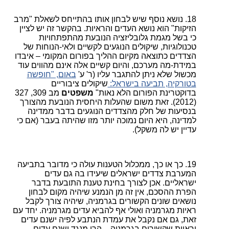
נושא נוסף שיש לבחון אותו בהתייחס לשאלת "מרב
הזיקות" הוא נושא העדים והראיות. בהקשר זה יש לציין
כי בשל מגמת גלובליזציה הנובעת מהתפתחויות
טכנולוגיות, שיקולים הנוגעים לקשיים ולאי-הנוחות של
הצדדים כתוצאה מקיום ההליך בפורום המקומי – איבדו
במידת-מה מערכם, והיום קשיים אלה אינם מהווים עוד
מכשול שלא ניתן להתגבר עליו (ר' ע'
באום, "חופשה
בטורקיה, תביעה בישראל:
שיקולים ציבוריים
בדוקטרינת הפורום הלא נאות"
משפטים
מב 309, 327
(2012). זאת משום שהעלות היחסית הנובעת מהצורך
בנסיעות של חלק מהצדדים הנוגעים בדבר ממדינה
למדינה, היא היום נמוכה יותר מזו שהיתה בעבר (אם כי
עדיין יש לה משקל).
כך או כך, ממכלול הטענות עולה כי מדובר בתביעה
המערבת צדדים ישראלים שיעידו בה גם עדים
ישראליים. אכן לצורך בחינת טענת התובעת בדבר
הפרת ההסכם, אין זה מן הנמנע שיהיה מקום לבחון
נושאים שונים הקשורים בגרמניה, שיהיה צורך לקבל
ראיות מגרמניה ואולי אף להביא עדים מגרמניה. יחד עם
זאת, גם אם נקבל את עמדת הנתבע לפיה ישנם עדים
וראיות שקשורים בגרמניה – הרי מנגד ישנם עדים