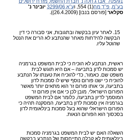
705/91 אבו ג'חלה נ' חברת החשמל מזרח ירושלים
בע"מ, פ"ד מח
(1) 554, ו
ע"א 3299/06
יובינר נ'
סקלאר
[פורסם בנבו] (26.4.2009)).
לאחר עיון בבקשה ובתגובות, אני סבורה כי דין
הבקשה להידחות מאחר שהנתבע לא הרים את הנטל
שהוטל עליו.
ראשית, הנתבע לא הוכיח כי לבית המשפט בגרמניה
יש סמכות לדון בתביעה – אם היא תוגש לבית
משפט שם. כאמור, כדי להוכיח את טענתו על הנתבע
להוכיח כי ישנו פורום נוסף שיש לו סמכות לדון
בתביעה, וכי אותו פורום זר הוא מתאים יותר מאשר
הפורום הישראלי. מובן לכן כי אם אין פורום זר
המוסמך לדיון בתביעה, כלומר אם לבית המשפט
בגרמניה אין סמכות לדון בתביעה, המסקנה תהיה כי
הפורום הישראלי שהוא בעל סמכות בינלאומית לדון
בסכסוך הוא הפורום הנאות.
השאלה האם יש לבית המשפט בגרמניה סמכות
בינלאומית לא קבלה התייחסות של הנתבע בבקשה