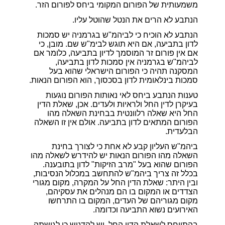
משמעותית של הפורום המקומי ביחס לפורום הזר.
הנתבע לא הרים את הנטל שהוטל עליו.
הנתבע לא הוכיח כי לביהמ"ש בגרמניה יש סמכות
לדון בתביעה, אם היא תוגש לבימ"ש שם. מובן, כי
אם אין פורום זר המוסמך לדיון בתביעה, כלומר אם
לביהמ"ש בגרמניה אין סמכות לדון בתביעה,
המסקנה תהיה כי הפורום הישראלי שהוא בעל
סמכות בינלאומית לדון בסכסוך, הוא הפורום הנאות.
טענות הנתבע ביחס לאי נאותות הפורום נוגעות
בעיקרן לדין החל ולראיות ולעדים. אכן, שאלת הדין
החל היא שאלה רלוונטית בבחינת השאלה מהו
הפורום המתאים לדון בתביעה. אולם אין זו השאלה
הבלעדית.
ביהמ"ש העליון קבע לא אחת כי לצורך בחינת
השאלה מהו הפורום הנאות יש להידרש לשאלה מהו
הפורום שהוא בעל "מרב הזיקות" לדון בתובענה.
בכלל זה צריך ביהמ"ש להתחשב במכלול הנסיבות,
ובין היתר: שאלת הדין החל על המקרה, מקום מגורי
הצדדים או המקום בו הם מנהלים את עסקיהם,
מקום מגוריהם של העדים, המקום בו התרחשו
האירועים נשוא התביעה וכדומה.
בהתייחס לשאלת הדין החל, יש להדגיש כי לגישתה