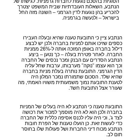
הסוגיות בהסכם נוגעות לחברות גרמניות. לגישתו של
הנתבע, השאלות העובדתיות שבית המשפט יצטרך
להכריע בהן נוגעות לדין הגרמני – השונה מזה החל
בישראל – ולנעשה בגרמניה.
הנתבע ציין כי התובעת טענה שהיא ובעלה העבירו
כספים שזיכו אותם למניות בחברה ולכן יש לבצע
דילול בחברה באופן המזכה אותה ל-26% ממניות
החברה. לאחר פטירת בעלה – כך נטען – ביצע
הנתבע הסדרים עם הבנק ומכר נכסים של החברה
וכך הוא עצמו "נוקה" מערבותו, ערבות שחל עליה
הדין הגרמני. התובעת נותרה בעלת מניות בחברה
שהיא שלד. הסכום שתמורתו נמכר המלון היה
לטענת התובעת נמוך משמעותית משוויו האמתי, מה
שעורר אצל התובעת חשד.
התובעת טענה כי הנתבע לא היה בעלים של המניות
בחברה ולכן הוא לא היה מוסמך למכור את רכושה
לצד ג', וכי היה עליו לכנס אסיפה כללית של החברה
כדי לעשות זאת. כן הועלו טענות של הפרת חובות
הנתבע מכוח דיני החברות ושל פעולות שלו בחוסר
תום לב.