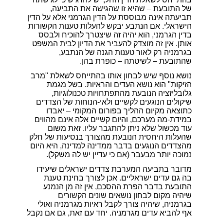
של התובעת – שהיא זו שהגישה את התביעה,
תביעתה אינה מבוססת על הדין הגרמני אלא על הדין
הישראלי. אם הנתבע יבקש להעלות טענות הקשורות
בדין הגרמני, הוא יהיה זה שיצטרך להוכיח ולבסס
אותן. אין זה מוצדק להעביר את הדיון לבית המשפט
בגרמניה רק לאור טענות הגנה של הנתבע,
שהתובעת – לשיטתה – כופרת בהן.
נושא נוסף שיש לבחון אותו בהתייחס לשאלת "מרב
הזיקות" הוא נושא העדים והראיות. בשל מגמת
גלובליזציה הנובעת מהתפתחויות טכנולוגיות,
שיקולים הנוגעים לקשיים ולאי-הנוחות של הצדדים
כתוצאה מקיום ההליך בפורום המקומי – יאבדו
במידת-מה מערכם, והיום קשיים אלה אינם מהווים
עוד מכשול שלא ניתן להתגבר עליו. זאת משום
שהעלות היחסית הנובעת מהצורך בנסיעות של חלק
מהצדדים הנוגעים בדבר ממדינה למדינה, היא היום
נמוכה יותר מבעבר (אם כי עדיין יש לה משקל).
מדובר בתביעה המערבת צדדים ישראלים שיעידו
בה גם עדים ישראליים. אכן לצורך בחינת טענת
התובעת בדבר הפרת ההסכם, אין זה מן הנמנע
שיהיה מקום לבחון נושאים שונים הקשורים
בגרמניה, שיהיה צורך לקבל ראיות מגרמניה ואולי
אף להביא עדים מגרמניה. יחד עם זאת, גם אם נקבל