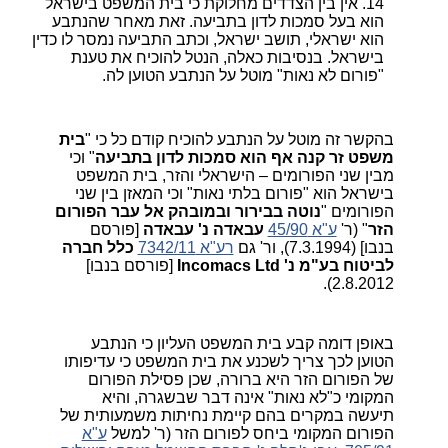
אין בין הצדדים מחלוקת כי בית המשפט בישראל
הוא בעל סמכות לדון בתביעה. זאת מאחר שהנתבע
הוא ישראלי, תושב ישראל, וכתב התביעה נמסר לו כדין
בישראל. בנסיבות כאלה, הנטל להוכיח את טענת
"פורום לא נאות" מוטל על הנתבע הטוען לה.
בהקשר זה מוטל על הנתבע להוכיח קודם כל כי "
בית
משפט זר קנה אף הוא סמכות לדון בתביעה
" וכי
מבין שני הפורומים – הישראלי והזר, בית המשפט
בישראל הוא "פורום בלתי נאות" וכי המאזן בין שני
הפורומים "
נוטה בבירור ובמובהק אל עבר הפורום
הזר
" (ר'
ע"א 45/90
עבאדה נ' עבאדה
[פורסם
בנבו] (7.3.1994), ור' גם
רע"א 7342/11
כלל חברה
לביטוח בע"מ נ'
Incomacs Ltd
[פורסם בנבו]
2.8.2012).
באופן דומה קבע בית המשפט העליון כי הנתבע
הטוען לכך צריך לשכנע את בית המשפט כי עדיפותו
של הפורום הזר היא ברורה, שכן פסילת הפורום
המקומי כ"לא נאות" אינה דבר שבשגרה, והיא
תיעשה במקרים בהם קיימת נחיתות משמעותית של
הפורום המקומי ביחס לפורום הזר (ר' למשל
ע"א