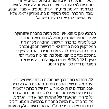
למקור הראיות היא בגרמניה. ביחס לעדים – הרי
התובעת לא טענה כי העדים מטעמה לא יבואו להעיד
בגרמניה. לעומת זאת, יהיו עדים נוספים – עובדי הבנק,
עובדי החברה, בעלי תפקידים בה, נוטריון גרמני, שלא
יהיה אפשרי להביאם להעיד בישראל.
הנתבע טען כי הוא אינו בעל מניות בחברה שהוחזקה
על ידי מספר שותפים, והוא לא חתם על ההסכם
כבעל מניות בחברה. לגישתו, החברה מכרה את
המקרקעין בלית בררה לאור דרישת הבנק, ומנהל
החברה היה חייב לבצע את המכירה. הנתבע ציין כי
בהסכם נכתב כי הוא פועל כמיופה כוח בלעדי לפי
סעיף 181 ל-BGB, ויהיה מקום לבחון ולפרש את
המונחים הללו לפי הדין הגרמני.
הנתבע כופר בכך שההסכם נכרת בישראל, בין
היתר משום שאין הסכם חתום. ההסכם הוא בעברית
אבל הצדדים לו הן כאמור שורה של חברות גרמניות
וצדדים ישראלים. זהו הסכם למכירת מניות והוא נבחן
על פי הדין התאגידי של התאגיד שהוא הדין הגרמני.
מדובר ברכישת מניות בחברות גרמניות, מנגנוני דילול
בחברות אלה, ספרי הנה"ח גרמניים ועוד. חלק מטענות