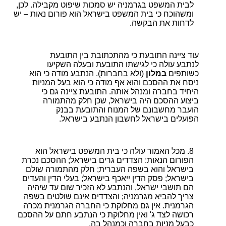
לבית המשפט בגרמניה יש סמכות שיפוט מקבילה. לכן,
ומשהוכח כי בית המשפט בישראל הוא פורום נאות – יש
לדחות את הבקשה.
עוד ציינה התובעת כי מהתכתובת בין התובעת
לנתבע עולה כי לגישתו התובעת ובעלה השקיעו
כשותפים
במלון
(ולא בחברות). הנתבע מודה כי הוא
ניסח את ההסכם והוא אף מודה כי הוא בעל המניות
היחיד בחברה ומנהל אותה. התובעת ציינה גם כי
ביצוע ההסכם היה בישראל, שכן חלק מהתמורה
הועבר מחשבונם של המנוח והתובעת בבנק
הפועלים בישראל לחשבון הנתבע בישראל.
מכל האמור עולה כי בית המשפט בישראל הוא
הפורום הנאות: הצדדים גרים בישראל; ההסכם נכרת
בישראל והוא בשפה העברית; חלק מהתמורה שולם
בישראל; פסק הדין ייאכף בישראל; בעלי הדין והעדים
הם תושבי ישראל, והנתבע לא הזכיר שום עד שיהיה
צריך להביא מגרמניה; והצדדים אינם שולטים בשפה
הגרמנית. אין גם מחלוקת כי החברה הגרמנית מכרה
רכושה לצד ג' ואין מחלוקת כי הנתבע חתם על ההסכם
כבעל מניות בחברה וכמנהל בה.