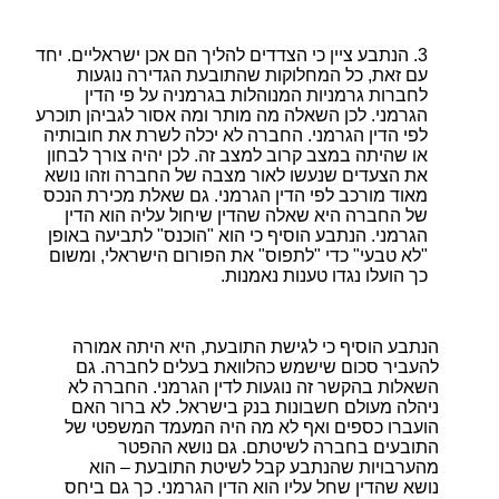
הנתבע ציין כי הצדדים להליך הם אכן ישראליים. יחד
עם זאת, כל המחלוקות שהתובעת הגדירה נוגעות
לחברות גרמניות המנוהלות בגרמניה על פי הדין
הגרמני. לכן השאלה מה מותר ומה אסור לגביהן תוכרע
לפי הדין הגרמני. החברה לא יכלה לשרת את חובותיה
או שהיתה במצב קרוב למצב זה. לכן יהיה צורך לבחון
את הצעדים שנעשו לאור מצבה של החברה וזהו נושא
מאוד מורכב לפי הדין הגרמני. גם שאלת מכירת הנכס
של החברה היא שאלה שהדין שיחול עליה הוא הדין
הגרמני. הנתבע הוסיף כי הוא "הוכנס" לתביעה באופן
"לא טבעי" כדי "לתפוס" את הפורום הישראלי, ומשום
כך הועלו נגדו טענות נאמנות.
הנתבע הוסיף כי לגישת התובעת, היא היתה אמורה
להעביר סכום שישמש כהלוואת בעלים לחברה. גם
השאלות בהקשר זה נוגעות לדין הגרמני. החברה לא
ניהלה מעולם חשבונות בנק בישראל. לא ברור האם
הועברו כספים ואף לא מה היה המעמד המשפטי של
התובעים בחברה לשיטתם. גם נושא ההפטר
מהערבויות שהנתבע קבל לשיטת התובעת – הוא
נושא שהדין שחל עליו הוא הדין הגרמני. כך גם ביחס