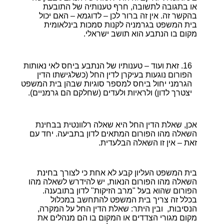
או בתגובה לתשובה, חרף טענותיה של התובעת
בהקשר זה. אין זה ברור לכן – לדוגמא – האם יכול
בית המשפט בגרמניה לקנות סמכות בינלאומית
מקום בו הנתבע הוא תושב ישראלי.
זאת ועוד – טענותיו של הנתבע ביחס לאי נאותות
הפורום נוגעות בעיקרן לדין החל (כשלגישתו הדין
הגרמני יחול ביחס למספר סוגיות שבהן בית המשפט
יצטרך לדון) ולראיות ולעדים (שחלקם הם גרמניים).
אכן, שאלת הדין החל היא שאלה רלוונטית בבחינת
השאלה מהו הפורום המתאים לדון בתביעה. יחד עם
זאת – אין זו השאלה הבלעדית.
בית המשפט העליון קבע לא אחת כי לצורך בחינת
השאלה מהו הפורום הנאות, יש להידרש לשאלה מהו
הפורום שהוא בעל "מרב הזיקות" לדון בתובענה.
בכלל זה צריך בית המשפט להתחשב במכלול
הנסיבות, ובין היתר: שאלת הדין החל על המקרה,
מקום מגורי הצדדים או המקום בו הם מנהלים את