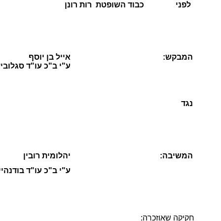
לפני
כבוד השופטת רות רונן
המבקש:
אייל בן יוסף
ע"י ב"כ עו"ד סגלובי
נגד
המשיבה:
יהלומית רובין
ע"י ב"כ עו"ד
בודנהיי
חקיקה שאוזכרה: