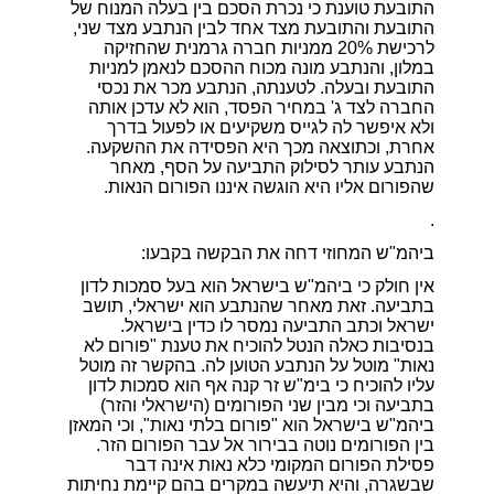
התובעת טוענת כי נכרת הסכם בין בעלה המנוח של
התובעת והתובעת מצד אחד לבין הנתבע מצד שני,
לרכישת 20% ממניות חברה גרמנית שהחזיקה
במלון, והנתבע מונה מכוח ההסכם לנאמן למניות
התובעת ובעלה. לטענתה, הנתבע מכר את נכסי
החברה לצד ג' במחיר הפסד, הוא לא עדכן אותה
ולא איפשר לה לגייס משקיעים או לפעול בדרך
אחרת, וכתוצאה מכך היא הפסידה את ההשקעה.
הנתבע עותר לסילוק התביעה על הסף, מאחר
שהפורום אליו היא הוגשה איננו הפורום הנאות.
.
ביהמ"ש המחוזי דחה את הבקשה בקבעו:
אין חולק כי ביהמ"ש בישראל הוא בעל סמכות לדון
בתביעה. זאת מאחר שהנתבע הוא ישראלי, תושב
ישראל וכתב התביעה נמסר לו כדין בישראל.
בנסיבות כאלה הנטל להוכיח את טענת "פורום לא
נאות" מוטל על הנתבע הטוען לה. בהקשר זה מוטל
עליו להוכיח כי בימ"ש זר קנה אף הוא סמכות לדון
בתביעה וכי מבין שני הפורומים (הישראלי והזר)
ביהמ"ש בישראל הוא "פורום בלתי נאות", וכי המאזן
בין הפורומים נוטה בבירור אל עבר הפורום הזר.
פסילת הפורום המקומי כלא נאות אינה דבר
שבשגרה, והיא תיעשה במקרים בהם קיימת נחיתות