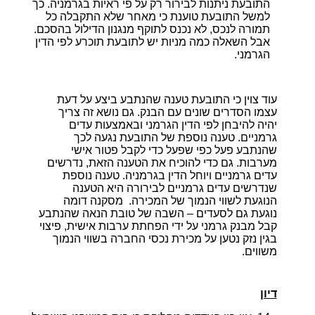
התובעת ניתנות לבירור רק על פי ראיות בגרמניה. כך
למשל התובעת טוענת כי מאחר שלא התקבלה כל
תמורה לנכס, לא נכנס לתוקף מנגנון הדילול בהסכם.
אבל השאלה כמה מניות יש לתובעת תוכרע לפי הדין
הגרמני.
עוד צוין כי התובעת טענה שהנתבע ביצע על דעת
עצמו הסדרים שונים עם הבנק. גם נושא זה צריך
יהיה להיבחן לפי הדין הגרמני ובאמצעות עדים
גרמניים. טענה נוספת של התובעת נגעה לכך
שהנתבע פעל כפי שפעל כדי לקבל פטור אישי
מערבות. גם כדי להוכיח את הטענה הזאת, נדרשים
עדים גרמניים ויוחל הדין בגרמניה. טענה נוספת
שנדרשים עדים גרמניים לבירורה היא הטענה
הנוגעת לשווי הנמוך של המכירה. מסקנה דומה
נוגעת גם לסעדים – השבה של טובת הנאה שהנתבע
קבל מבנק גרמני על ידי הפחתת ערבות אישית, פיצוי
בגין נזק נטען על מכירת נכסי החברה בשווי הנמוך
משווים.
דיון