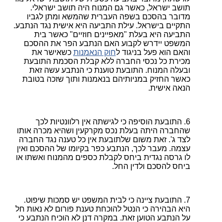
תושב ישראל, כאשר גם המנוח היה תושב ישראלי.
מדובר בהסכם בשפה העברית שהמשא ומתן לגביו
התקיים בישראל. עילת התביעה היא אישית נגד הנתבע.
התביעה היא בעלת "מאפיינים חוזיים" כאשר בית
המשפט יידרש לקבוע האם הנתבע הפר את ההסכם
והאם הוא פעל בניגוד ל
חוק הנאמנות
כשאישר את
מכירת כל נכסי החברה ללא קבלת הסכמת התובעת
ובעלה המנוח. התובעת טוענת כי הנתבע עשה זאת
כאשר החזיק במניותיהם בנאמנות ותוך שזכה בטובת
הנאה אישית.
התובעת הוסיפה כי לגישתה אין רלוונטיות לכך
שהחברה היתה בעלת נכס מקרקעין ושהיא מכרה אותו
לצד ג'. זאת משום שלתובעת אין כל טענה נגד החברה
עצמה. מעבר לכך, הנתבע כפר בקיומו של ההסכם ואין
לו גרסה נגדית ביחס לקבלת כספים מהמנוח ואשתו או
ביחס להסכם ולדין החל.
התובעת ציינה כי לבית המשפט יש סמכות שיפוט.
היא הבהירה כי הנטל להוכחת טענת פורום לא נאות חל
על הנתבע הטוען זאת. במקרה דנן לא הוכיח הנתבע כי