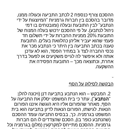
ההסכם צורף כנספח 2 לכתב התביעה וכעולה ממנו,
מדובר בהסכם בין חברות גרמניות "המיוצגות על ידי
הנתבע" לבין התובעת ובעלה (ומובטחים בו דמי
ניהול לנתבע). על פי ההסכם ירכוש בעלה המנוח של
התובעת 20% ממניות החברות על ידי תשלום חד
פעמי שהוא יעביר אליהן כהלוואת בעלים. התובעת
טענה בכתב התביעה בין היתר כי הנתבע מכר את
נכסי החברה לצד ג' במחיר הפסד, הוא לא עדכן
אותה ולא איפשר לה לגייס משקיעים או לפעול בדרך
אחרת, וכתוצאה מכך – התובעת הפסידה את
ההשקעה.
הבקשה לסילוק על הסף
המבקש – הוא הנתבע בתביעה דנן (ויכונה להלן:
"
הנתבע
"), עתר כי בית המשפט יסלק את התביעה על
הסף, מאחר שהפורום אליו היא הוגשה איננו הפורום
הנאות. לגישתו, הפורום הנאות לדיון בתביעה הוא בית
המשפט בגרמניה. כך, בבסיס התביעה עומד ההסכם
(שהנתבע כופר בו), הסכם שהצדדים לו הם חברות
גרמניות. ההסכם מתייחס למקרקעין (מלון) בגרמניה וכל