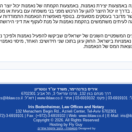
אמצעות יצירת נאמנות. באמצעות הקמתה של נאמנות יכול יוצר הנאמנ
. בדרך זו יכול היוצר להגן על הרכוש מפני בני משפחה עם בעיות או מ
מדובר בעסקים מסועפים. בנוסף מאפשרת הנאמנות התמודדות עם די
ואה לעיתים משתמשים בהקמת נאמנות על מנת לעקוף את דיני הירושה ו
נתן מענה מלא לצרכים המשפטיים השונים של ישראלים שביקשו להפעיל נאמנות ולפ
תוקפו החוק למיסוי נאמנויות בישראל. החוק עיגן בתוכו שני חידושים: האחד, מיסו
וצאות המס של הנאמנות.
איריס בודנהיימר, משרד עו"ד ונוטריון
דרך מנחם בגין 132, מרכז עזריאלי 3, תל אביב 6702301
www.iblaw.co. | דוא"ל: iris@iblaw.co.il |
Iris Bodenheimer, Law Offices and Notary
132 Menachem Begin Rd., Azrieli Center, Tel-Aviv 6702301
972)-3-6919101 | Fax: (+972)-3-6919102 | Web: www.iblaw.co.il | E-Mail: iris@ibl
Copyright © 2026. All Rights Reserved
Hosting by Fly Guy
Designed by
מטאפורה - עיצוב והקמת אתרים
.