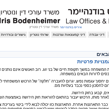
משרד עורכי דין ונוטריון
איריס בודנהיימר
דיני עבודה
דיני קמעונאות וצרכנות
שרותי נוטריון
גישורים ובוררויות
באים
אמנויות פרטיות
משפחה במשך תקופת חיים של בני זוג. רוב האנשים אינם נותנים 
נכסים לדורות הבאים במשפחה.
ם יחסוך עגמות נפש, יגרום להעברה "חלקה" של הרכוש המשפחתי לדור
רום לחסכון כספי נכבד בעלויות מס.
ם, קבוע בחוק הירושה.
חר מותו, הרכוש יעבור בהתאם להוראות חוק הירושה באמצעות הוצא
ר התארגנות אחרת. התארגנות כזו יכולה לבוא לידי ביטוי בעריכת צ
הנאמנות ואשר מהווה הסדר לגיטימי שיש לבצעו בתנאים מסויימים ה