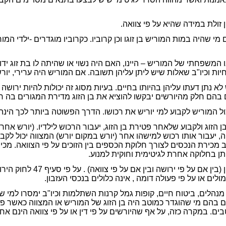
 דין הינם מי שהיה במות המוריש בן זוגו וכן קרוביו. כקרוביו מוגדרים -ילדי 
משפחתי של המוריש – היינו, האם היה נשוי או שהיתה לו בת זוג ידועה
חיות וכיו"ב שאלות שיש ליתן עליהן תשובה. אם המוריש היה ערירי, יו
לא נתן דעתו עליהן בהיותו בחיים. בעיות מסוג זה יכולות להיות ירושה
ים בהם חלק מהיורשים יבקשו להוציא את בן הזוג מדירת המגורים בה ח
ול המוריש לקבוע למי יוריש את רכושו. הדרך הפשוטה ביותר לכך הינה 
ן הזוג ולקבוע שלאחר פטירת בן הזוג, יעבור הרכוש לילדיו. (יורש אחר
יעבור אותו רכוש למישהו אחר (יורש במקום יורש) המצווה יכול לקבוע 
יב מכירת הנכסים לצורך חלוקת הכספים בין הזוכים על פי הצוואה. מכ
ן בחלוקה אחרת לגיטימית וחוקית למנוע.
חשוב להדגיש, כי ישנם נכסים 
ים או על פי פעולה דומה , אינה כלולים בנכסי העזבון.
נהלים, ביטוח חיים, קופות גמל קרנות השתלמות וכיו"ב ימסרו למי ש
קרים בהם מי שהוגדר כמוטב היה בן הזוג של המוריש או המצווה כאשר
ם. במקרה כזה, על אף שהיורשים על פי דין או על פי צוואה הינם א