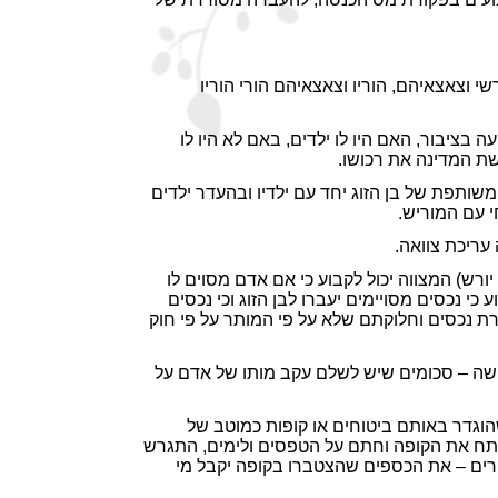
המורשי וצאצאיהם, הוריו וצאצאיהם הורי הוריו
 בציבור, האם היו לו ילדים, באם לא היו לו
רשת המדינה את רכושו.
 משותפת של בן הזוג יחד עם ילדיו ובהעדר ילדים
י עם המוריש.
עריכת צוואה.
 יורש) המצווה יכול לקבוע כי אם אדם מסוים לו
כי נכסים מסויימים יעברו לבן הזוג וכי נכסים
ירת נכסים וחלוקתם שלא על פי המותר על פי חוק
שאינם כלולים בעזבון (בין אם על פי ירושה ובין אם על פי צוואה) . על פי סעיף 47 לחוק הירושה – סכומים שיש לשלם עקב מותו של אדם על
הוגדר באותם ביטוחים או קופות כמוטב של
 פתח את הקופה וחתם על הטפסים ולימים, התגרש
חרים – את הכספים שהצטברו בקופה יקבל מי