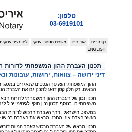
טלפון:
03-6919101
דף הבית
אודותינו
משפט מסחרי עסקי
ליטיגציה עסקית
ENGLISH
תכנון העברת ההון המשפחתי לדורות ה
דיני ירושה – צוואות, ירושות, עזבונות ונ
ההון המשפחתי הוא סך הנכסים שנאגרים במסגרת ה
הבאים. רק חלק קטן דואג לתכנן גם את העברת ה
תכנון נכון של העברת ההון המשפחתי לדורות הבאי
משפחתיים. בנוסף תכנון נכון חוקי ולגיטימי יכול לג
במשפט הישראלי, דרך העברת הרכוש לדורות הבאי
כאשר האדם אינו מתכנן מראש את העברת רכושו לא
תכנון מראש של העברת הרכוש לאחר המוות דורש כב
הסדר שתוקפו יכול לחול גם לאחר מותו של יוצר 