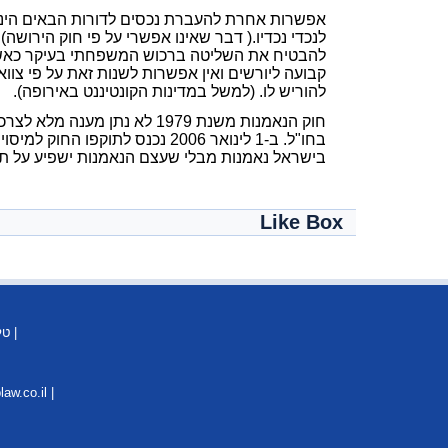
אפשרות אחרת להעברת נכסים לדורות הבאים הינה ב
לנכדי נכדיו.( דבר שאינו אפשרי על פי חוק הירושה)
להבטיח את השליטה ברכוש המשפחתי בעיקר כאשר 
קבועה ליורשים ואין אפשרות לשנות זאת על פי צו
להוריש לו. (למשל במדינות הקונטיננט באירופה).
חוק הנאמנות משנת 1979 לא 
בחו"ל. ב-1 לינואר 2006 נכנס ל
בישראל נאמנות מבלי שעצם הנאמנות ישפיע על ת
Like Box
| טל': 03-6919101 | פקס: 03-6919102 | אתר: il
aw.co.il |