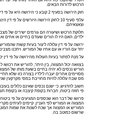
הרכוש לדורות הבאים.
חוק הירושה בסעיף 2 קובע כי הירושה היא על פי דין זולת במידה שהיא על פי צוואה.
עלפי סעיף 10 לחוק הירושה היורשים על פי
וצאצאיהם.
חלוקת הרכוש ושיעורה הם גורמים ישירים של מצבו ה
ילדים, האם היו לו הורים שעודם בחיים או אחים וא
ירושה על פי דין עלולה ליצור בעיות קשות שהמוריש 
יחד עם הוריו או עם אחיו של המוריש. ויתכנו מצב
על מנת לפתור בעיות העולות מהירושה על פי דין יכ
בצוואה יכול המצווה, בין היתר, להוריש את רכושו לב
הוריש נכסים לא יהיה בחיים בשעת מותו של המצווה, 
מסויימים אחרים יעברו לילדיו בצורה כזו שלא תחי
מס שבח עלולה להיות מחוייבת במסי מקרקעין שנית
פי חוזה ביטוח, חברות בקופת קיצבה או בקופת תגמול
פרושו של דבר הוא שכספים המגיעים על פי ביטוח מ
המצווה או המוריש לפי העניין. קיימים לעיתים מ
המוריש או המצווה אך שכח לשנות את שמות המוטבי
שרשום כמוטב בה.