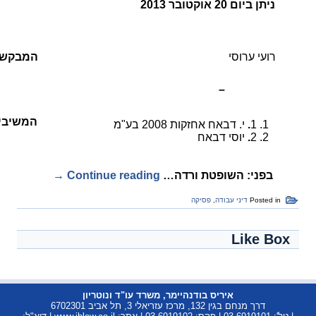
ניתן ביום 20 אוקטובר 2013
רועי ערוסי
המבקש
–
המשיבי
1
.
י. דבאח אחזקות 2008 בע"מ
2
.
יוסי דבאח
בפני: השופטת ורדה…
Continue reading
→
Posted in
דיני עבודה
,
פסיקה
Like Box
איריס בודנהיימר, משרד עו"ד ונוטריון
דרך מנחם בגין 132, מרכז עזריאלי 3, תל אביב 6702301